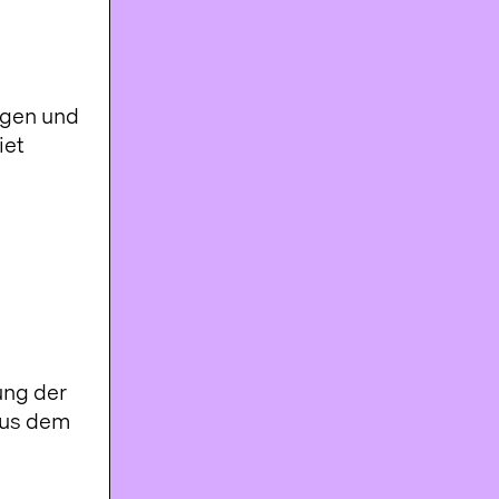
ungen und
iet
ung der
aus dem