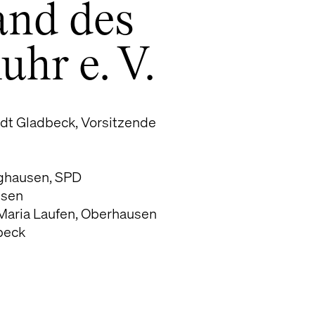
and des
uhr e. V.
adt Gladbeck, Vorsitzende
nghausen, SPD
usen
 Maria Laufen, Oberhausen
beck