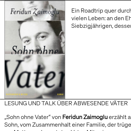
prägt ist von den flirrenden Erinnerungen an den V
 Akkordarbeiter, an den Geschichtenerzähler oder 
letten eine ganze Feriensiedlung in Aufruhr verset
LESUNG UND TALK ÜBER ABWESENDE VÄTER 
„Sohn ohne Vater“ von
Feridun Zaimoglu
erzählt 
Sohn, vom Zusammenhalt einer Familie, der trüge