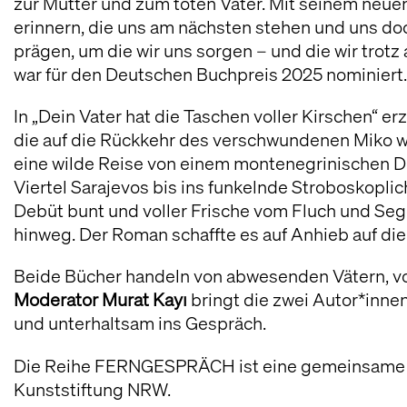
zur Mutter und zum toten Vater. Mit seinem neuen
erinnern, die uns am nächsten stehen und uns do
prägen, um die wir uns sorgen – und die wir tro
war für den Deutschen Buchpreis 2025 nominiert.
In „Dein Vater hat die Taschen voller Kirschen“ er
die auf die Rückkehr des verschwundenen Miko w
eine wilde Reise von einem montenegrinischen Do
Viertel Sarajevos bis ins funkelnde Stroboskoplic
Debüt bunt und voller Frische vom Fluch und Sege
hinweg. Der Roman schaffte es auf Anhieb auf die 
Beide Bücher handeln von abwesenden Vätern, von
Moderator Murat Kayı
bringt die zwei Autor*innen
und unterhaltsam ins Gespräch.
Die Reihe FERNGESPRÄCH ist eine gemeinsame Akt
Kunststiftung NRW.