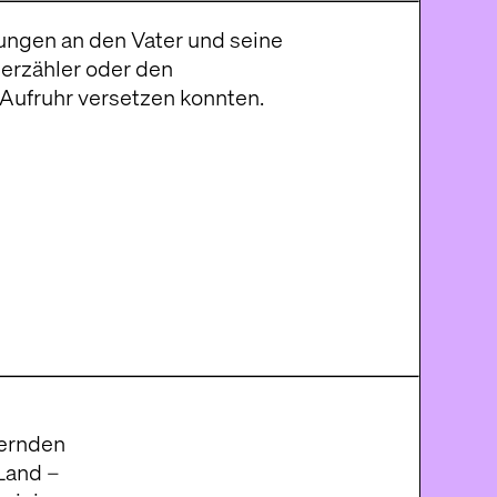
Foto: Peter Gwi
uernden
Land –