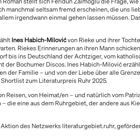
 Roman stellt sich Feridun Zaimoglu die Frage, wie 
ch manchmal seltsam fremd erscheinen, die uns li
tz allem irgendwann einmal gehen lassen müssen. Da
zählt
Ines Habich-Milović
von Rieke und ihrer Tochte
arten. Riekes Erinnerungen an ihren Mann schicken
rf bis ins Deutschland der Achtziger, vom katholi
ht der Bochumer Discos. Ines Habich-Milović erzähl
n der Familie – und von der Liebe über alle Grenz
Shortlist zum Literaturpreis Ruhr 2025.
 Reisen, von Heimat/en – und natürlich vom Patria
 – die eine aus dem Ruhrgebiet, der andere aus Kiel
ion des Netzwerks literaturgebiet.ruhr, geförder